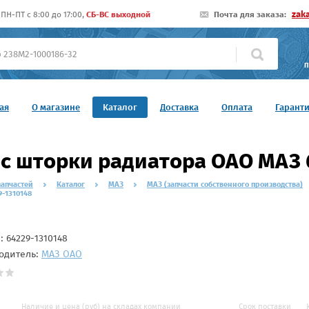
zak
ПН-ПТ c 8:00 до 17:00,
СБ-ВС выходной
Почта для заказа:
П
ая
О магазине
Каталог
Доставка
Оплата
Гарант
с шторки радиатора ОАО МАЗ 
запчастей
Каталог
МАЗ
МАЗ (запчасти собственного производства)
-1310148
л:
64229-1310148
одитель:
МАЗ ОАО
Наличие и цена (руб) на складах компании
Срок поставки