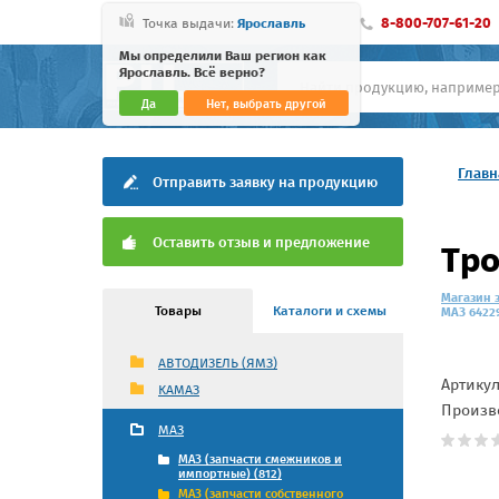
8-800-707-61-20
Точка выдачи:
Ярославль
Мы определили Ваш регион как
Ярославль. Всё верно?
Да
Нет, выбрать другой
Главн
Отправить заявку на продукцию
Оставить отзыв и предложение
Тро
Магазин 
Товары
Каталоги и схемы
МАЗ 64229
АВТОДИЗЕЛЬ (ЯМЗ)
Артику
КАМАЗ
Произв
МАЗ
МАЗ (запчасти смежников и
импортные) (812)
МАЗ (запчасти собственного