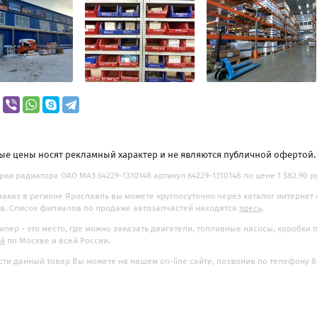
ые цены носят рекламный характер и не являются публичной офертой
рки радиатора ОАО МАЗ 64229-1310148 артикул 64229-1310148 по цене 1 582.90 р
заказ в регионе Ярославль вы можете круглосуточно через каталог интернет
. Список филиалов по продаже автозапчастей находятся
здесь
.
илер - это место, где можно заказать двигатели, топливные насосы, коробки
ой
по Москве и всей России.
ти данный товар Вы можете на нашем on-line сайте, позвонив по телефону 8-