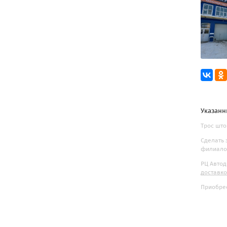
Указанн
Трос што
Сделать 
филиалов
РЦ Автод
доставк
Приобрес