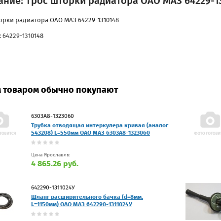
ание: Трос шторки радиатора ОАО МАЗ 64229-1
орки радиатора ОАО МАЗ 64229-1310148
 64229-1310148
м товаром обычно покупают
6303А8-1323060
Трубка отводящая интеркулера кривая (аналог
543208) L=550мм ОАО МАЗ 6303А8-1323060
Цена Ярославль:
4 865.26 руб.
642290-1311024У
Шланг расширительного бачка (d=8мм,
L=1150мм) ОАО МАЗ 642290-1311024У