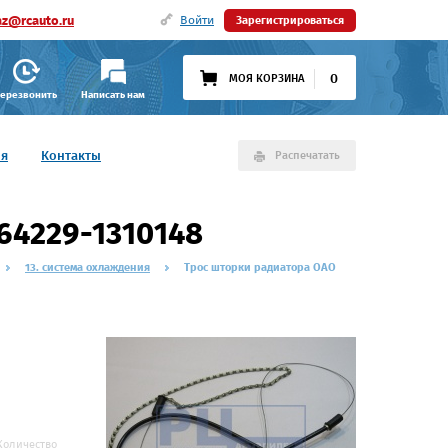
az@rcauto.ru
Войти
Зарегистрироваться
0
МОЯ КОРЗИНА
ерезвонить
Написать нам
ия
Контакты
Распечатать
64229-1310148
13. система охлаждения
Трос шторки радиатора ОАО
Количество