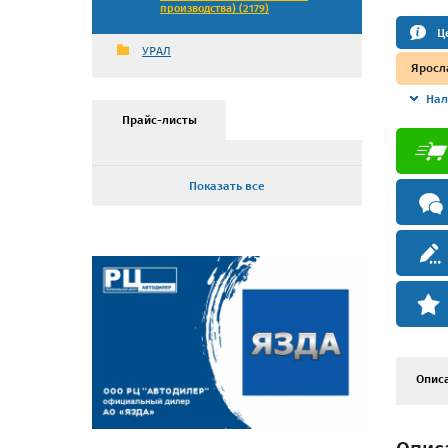
производства) (2179)
Ц
УРАЛ
Яросл
Нал
Прайс-листы
Показать все
Опис