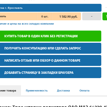
ена г. Ярославль
авль
0
шт.
1 582.90 руб.
–
ичие и цены
на всех складах компании
КУПИТЬ ТОВАР В ОДИН КЛИК БЕЗ РЕГИСТРАЦИИ
ПОЛУЧИТЬ КОНСУЛЬТАЦИЮ ИЛИ СДЕЛАТЬ ЗАПРОС
НАПИСАТЬ ОТЗЫВ ИЛИ ОБЗОР О ДАННОМ ТОВАРЕ
ДОБАВИТЬ СТРАНИЦУ В ЗАКЛАДКИ БРАУЗЕРА
ание товара
Применяемость
Доставка
Оплата