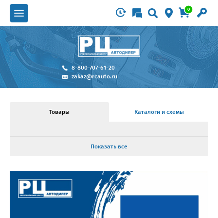
0
8-800-707-61-20
zakaz@rcauto.ru
Товары
Каталоги и схемы
Показать все