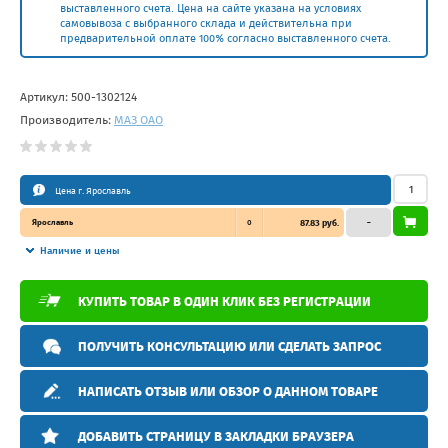
выставленного счета. Цена на сайте указана на условиях
самовывоза с выбранного склада и действительна при
предварительной оплате 100% согласно выставленного счета.
Артикул:
500-1302124
Производитель:
МАЗ ОАО
Цена г. Ярославль
Ярославль
0
87.83 руб.
–
Наличие и цены
КУПИТЬ ТОВАР В ОДИН КЛИК БЕЗ РЕГИСТРАЦИИ
ПОЛУЧИТЬ КОНСУЛЬТАЦИЮ ИЛИ СДЕЛАТЬ ЗАПРОС
НАПИСАТЬ ОТЗЫВ ИЛИ ОБЗОР О ДАННОМ ТОВАРЕ
ДОБАВИТЬ СТРАНИЦУ В ЗАКЛАДКИ БРАУЗЕРА