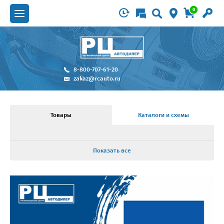
0
8-800-707-61-20
zakaz@rcauto.ru
Товары
Каталоги и схемы
Показать все