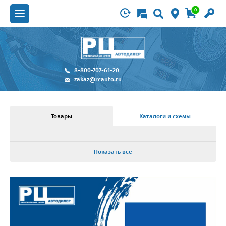
0
8-800-707-61-20
zakaz@rcauto.ru
Товары
Каталоги и схемы
Показать все