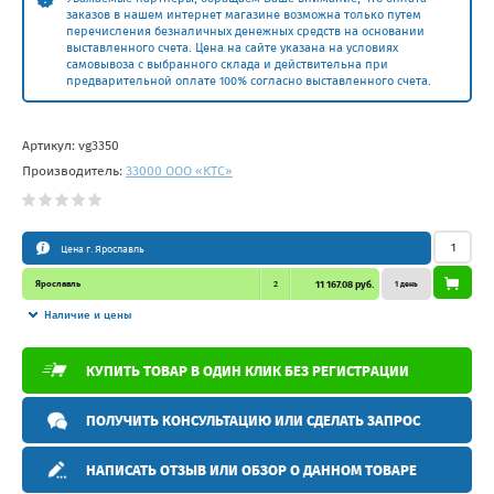
заказов в нашем интернет магазине возможна только путем
перечисления безналичных денежных средств на основании
выставленного счета. Цена на сайте указана на условиях
самовывоза с выбранного склада и действительна при
предварительной оплате 100% согласно выставленного счета.
Артикул:
vg3350
Производитель:
33000 ООО «КТС»
Цена г. Ярославль
Ярославль
2
11 167.08 руб.
1 день
Наличие и цены
КУПИТЬ ТОВАР В ОДИН КЛИК БЕЗ РЕГИСТРАЦИИ
ПОЛУЧИТЬ КОНСУЛЬТАЦИЮ ИЛИ СДЕЛАТЬ ЗАПРОС
НАПИСАТЬ ОТЗЫВ ИЛИ ОБЗОР О ДАННОМ ТОВАРЕ