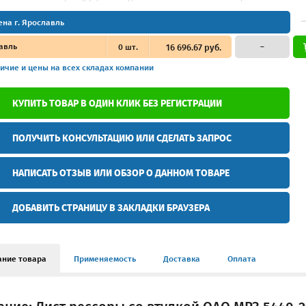
ена г. Ярославль
авль
0
шт.
16 696.67 руб.
–
ичие и цены
на всех складах компании
КУПИТЬ ТОВАР В ОДИН КЛИК БЕЗ РЕГИСТРАЦИИ
ПОЛУЧИТЬ КОНСУЛЬТАЦИЮ ИЛИ СДЕЛАТЬ ЗАПРОС
НАПИСАТЬ ОТЗЫВ ИЛИ ОБЗОР О ДАННОМ ТОВАРЕ
ДОБАВИТЬ СТРАНИЦУ В ЗАКЛАДКИ БРАУЗЕРА
ание товара
Применяемость
Доставка
Оплата