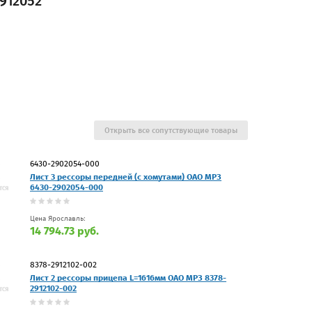
912052
Открыть все сопутствующие товары
6430-2902054-000
Лист 3 рессоры передней (с хомутами) ОАО МРЗ
6430-2902054-000
Цена Ярославль:
14 794.73 руб.
8378-2912102-002
Лист 2 рессоры прицепа L=1616мм ОАО МРЗ 8378-
2912102-002