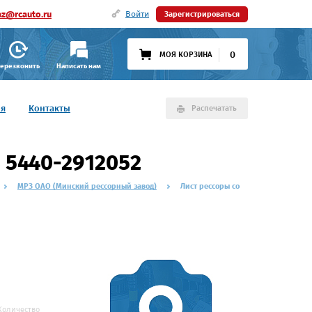
az@rcauto.ru
Войти
Зарегистрироваться
0
МОЯ КОРЗИНА
ерезвонить
Написать нам
ия
Контакты
Распечатать
 5440-2912052
МРЗ ОАО (Минский рессорный завод)
Лист рессоры со
Количество