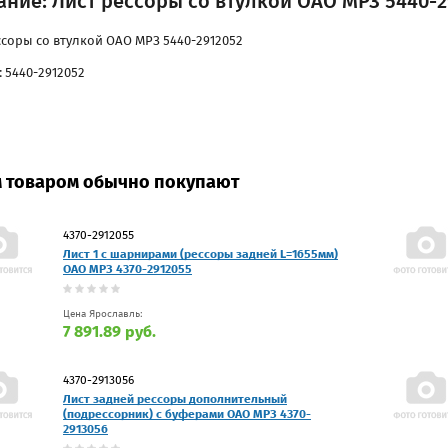
ние: Лист рессоры со втулкой ОАО МРЗ 5440-2
ссоры со втулкой ОАО МРЗ 5440-2912052
: 5440-2912052
м товаром обычно покупают
4370-2912055
Лист 1 с шарнирами (рессоры задней L=1655мм)
ОАО МРЗ 4370-2912055
Цена Ярославль:
7 891.89 руб.
4370-2913056
Лист задней рессоры дополнительный
(подрессорник) с буферами ОАО МРЗ 4370-
2913056