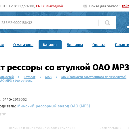
zak
ПН-ПТ c 8:00 до 17:00,
СБ-ВС выходной
Почта для заказа:
П
ая
О магазине
Каталог
Доставка
Оплата
Гарант
т рессоры со втулкой ОАО МРЗ
запчастей
Каталог
МАЗ
МАЗ (запчасти собственного производства)
ОАО МРЗ 5440-2912052
л:
5440-2912052
одитель:
Минский рессорный завод ОАО (МРЗ)
Наличие и цена (руб) на складах компании
Срок поставки