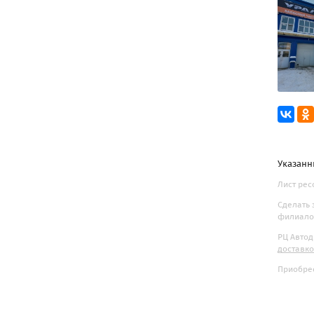
Указанн
Лист рес
Сделать 
филиалов
РЦ Автод
доставк
Приобрес