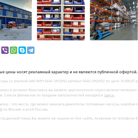
ые цены носят рекламный характер и не являются публичной офертой
соры со втулкой ОАО МРЗ 5440-2912052 артикул 5440-2912052 по цене 16 696.67 р
заказ в регионе Ярославль вы можете круглосуточно через каталог интернет
. Список филиалов по продаже автозапчастей находятся
здесь
.
илер - это место, где можно заказать двигатели, топливные насосы, коробки
ой
по Москве и всей России.
ти данный товар Вы можете на нашем on-line сайте, позвонив по телефону 8-