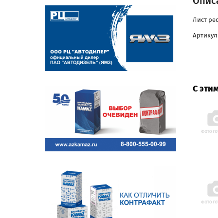
Описа
Лист ре
Артикул
С эти