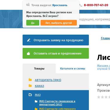
8-800-707-61-20
Точка выдачи:
Ярославль
Мы определили Ваш регион как
Ярославль. Всё верно?
Да
Нет, выбрать другой
Главн
Отправить заявку на продукцию
Оставить отзыв и предложение
Лис
Магазин 
Товары
Каталоги и схемы
втулкой 
АВТОДИЗЕЛЬ (ЯМЗ)
Артику
КАМАЗ
Произв
МАЗ
МАЗ (запчасти смежников и
импортные) (812)
МАЗ (запчасти собственного