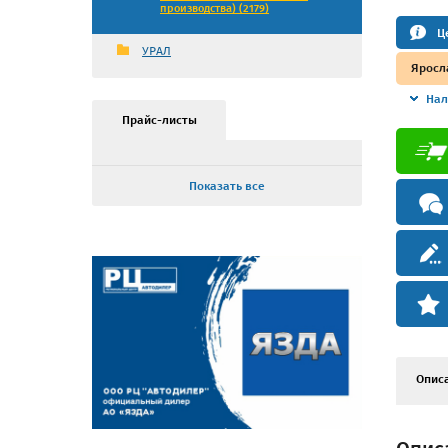
производства) (2179)
Ц
УРАЛ
Яросл
Нал
Прайс-листы
Показать все
Опис