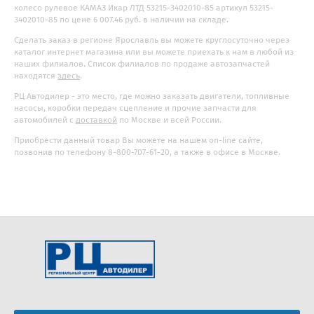
колесо рулевое КАМАЗ Икар ЛТД 53215-3402010-85 артикул 53215-
3402010-85 по цене 6 007.46 руб. в наличии на складе.
Сделать заказ в регионе Ярославль вы можете круглосуточно через
каталог интернет магазина или вы можете приехать к нам в любой из
наших филиалов. Список филиалов по продаже автозапчастей
находятся
здесь
.
РЦ Автодилер - это место, где можно заказать двигатели, топливные
насосы, коробки передач сцепление и прочие запчасти для
автомобилей с
доставкой
по Москве и всей России.
Приобрести данный товар Вы можете на нашем on-line сайте,
позвонив по телефону 8-800-707-61-20, а также в офисе в Москве.