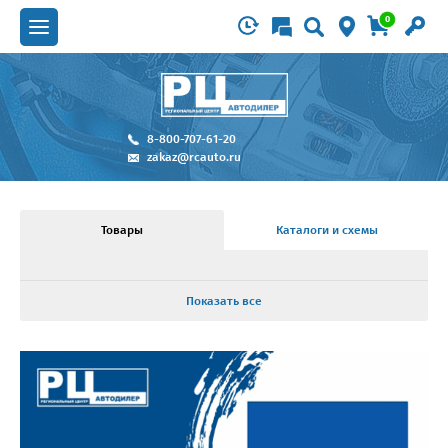
0
8-800-707-61-20
zakaz@rcauto.ru
Товары
Каталоги и схемы
Показать все