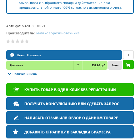
самовывоза с выбранного склада и действительна при
предварительной оплате 100% согласно выставленного счета.
Артикул:
5320-5001021
Производитель:
Балаковорезинотехника
Цена г. Ярославль
Ярославль
7
752.96 руб.
1 день
Наличие и цены
КУПИТЬ ТОВАР В ОДИН КЛИК БЕЗ РЕГИСТРАЦИИ
ПОЛУЧИТЬ КОНСУЛЬТАЦИЮ ИЛИ СДЕЛАТЬ ЗАПРОС
НАПИСАТЬ ОТЗЫВ ИЛИ ОБЗОР О ДАННОМ ТОВАРЕ
ДОБАВИТЬ СТРАНИЦУ В ЗАКЛАДКИ БРАУЗЕРА