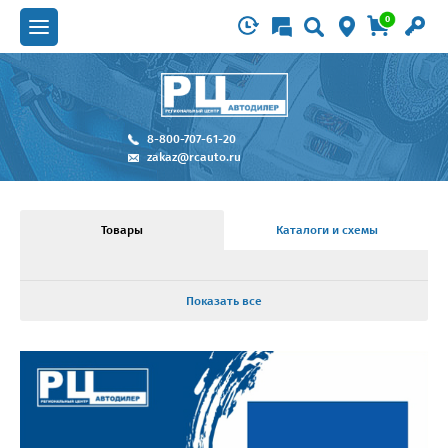
0
8-800-707-61-20
zakaz@rcauto.ru
Товары
Каталоги и схемы
Показать все