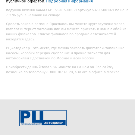
публичной офертой.
Подробная информация
подушка нижняя КАМАЗ БРТ 5320-5001021 артикул 5320-5001021 по цене
752.96 руб. в наличии на складе.
Сделать заказ в регионе Ярославль вы можете круглосуточно через
каталог интернет магазина или вы можете приехать к нам в любой из
наших филиалов. Список филиалов по продаже автозапчастей
находятся
здесь
.
РЦ Автодилер - это место, где можно заказать двигатели, топливные
насосы, коробки передач сцепление и прочие запчасти для
автомобилей с
доставкой
по Москве и всей России.
Приобрести данный товар Вы можете на нашем on-line сайте,
позвонив по телефону 8-800-707-61-20, а также в офисе в Москве.