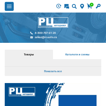
0
8-800-707-61-20
zakaz@rcauto.ru
Товары
Каталоги и схемы
Показать все