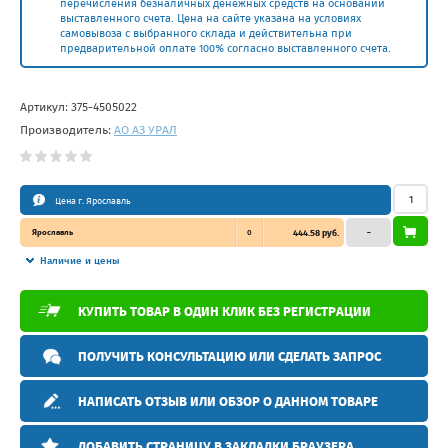
перечисления безналичных денежных средств на основании
выставленного счета. Цена на сайте указана на условиях
самовывоза с выбранного склада и действительна при
предварительной оплате 100% согласно выставленного счета.
Артикул:
375-4505022
Производитель:
АО АЗ УРАЛ
Цена г. Ярославль
Ярославль
0
444.58 руб.
–
Наличие и цены
КУПИТЬ ТОВАР В ОДИН КЛИК БЕЗ РЕГИСТРАЦИИ
ПОЛУЧИТЬ КОНСУЛЬТАЦИЮ ИЛИ СДЕЛАТЬ ЗАПРОС
НАПИСАТЬ ОТЗЫВ ИЛИ ОБЗОР О ДАННОМ ТОВАРЕ
ДОБАВИТЬ СТРАНИЦУ В ЗАКЛАДКИ БРАУЗЕРА