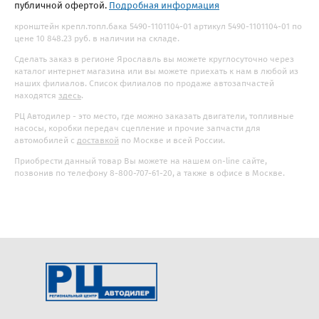
публичной офертой.
Подробная информация
кронштейн крепл.топл.бака 5490-1101104-01 артикул 5490-1101104-01 по
цене 10 848.23 руб. в наличии на складе.
Сделать заказ в регионе Ярославль вы можете круглосуточно через
каталог интернет магазина или вы можете приехать к нам в любой из
наших филиалов. Список филиалов по продаже автозапчастей
находятся
здесь
.
РЦ Автодилер - это место, где можно заказать двигатели, топливные
насосы, коробки передач сцепление и прочие запчасти для
автомобилей с
доставкой
по Москве и всей России.
Приобрести данный товар Вы можете на нашем on-line сайте,
позвонив по телефону 8-800-707-61-20, а также в офисе в Москве.