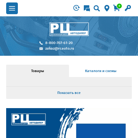
0
8-800-707-61-20
zakaz@rcauto.ru
Товары
Каталоги и схемы
Показать все