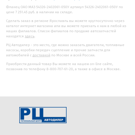
Фланец ОАО МАЗ 54326-2402061-050У артикул 54326-2402061-050У по
цене 7 251.45 руб. в наличии на складе.
Сделать заказ в регионе Ярославль вы можете круглосуточно через
каталог интернет магазина или вы можете приехать к нам в любой из
наших филиалов. Список филиалов по продаже автозапчастей
находятся
здесь
.
РЦ Автодилер - это место, где можно заказать двигатели, топливные
насосы, коробки передач сцепление и прочие запчасти для
автомобилей с
доставкой
по Москве и всей России.
Приобрести данный товар Вы можете на нашем on-line сайте,
позвонив по телефону 8-800-707-61-20, а также в офисе в Москве.