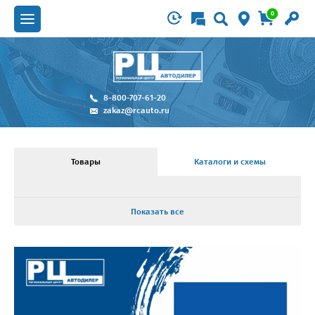
0
8-800-707-61-20
zakaz@rcauto.ru
Товары
Каталоги и схемы
Показать все